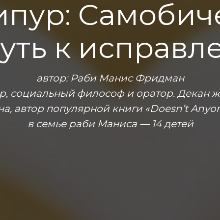
ипур: Самобич
уть к исправ
автор: Раби Манис Фридман
р, социальный философ и оратор. Декан 
на, автор популярной книги «Doesn’t Anyo
в семье раби Маниса — 14 детей