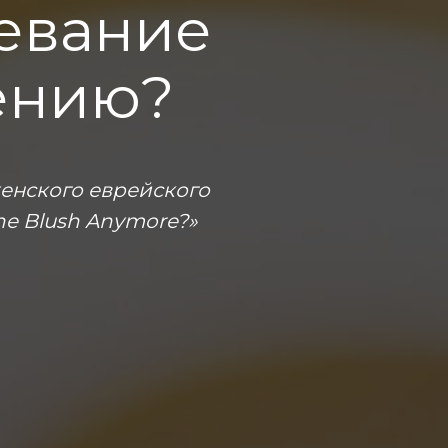
евание
лению?
женского еврейского
ne Blush Anymore?»