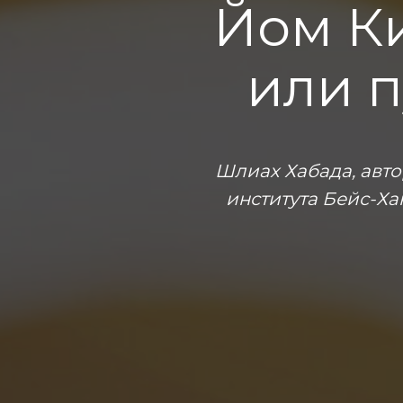
Йом К
или п
Шлиах Хабада, авто
института Бейс-Ха